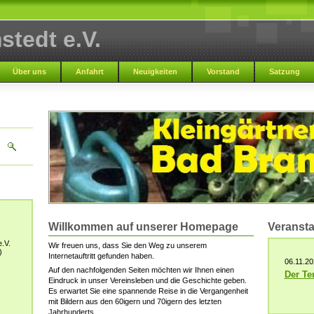
tedt e.V.
Über uns
Anfahrt
Neuigkeiten
Vorstand
Satzung
Willkommen auf unserer Homepage
Veranst
.V.
Wir freuen uns, dass Sie den Weg zu unserem
)
Internetauftritt gefunden haben.
06.11.20
Auf den nachfolgenden Seiten möchten wir Ihnen einen
Der Ter
Eindruck in unser Vereinsleben und die Geschichte geben.
Es erwartet Sie eine spannende Reise in die Vergangenheit
mit Bildern aus den 60igern und 70igern des letzten
Jahrhunderts.