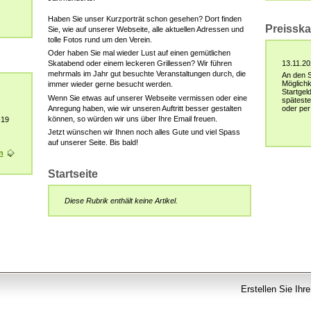
Haben Sie unser Kurzporträt schon gesehen? Dort finden
Preisska
Sie, wie auf unserer Webseite, alle aktuellen Adressen und
tolle Fotos rund um den Verein.
Oder haben Sie mal wieder Lust auf einen gemütlichen
Skatabend oder einem leckeren Grillessen? Wir führen
13.11.20
mehrmals im Jahr gut besuchte Veranstaltungen durch, die
An den S
Möglichk
immer wieder gerne besucht werden.
Startgel
Wenn Sie etwas auf unserer Webseite vermissen oder eine
späteste
Anregung haben, wie wir unseren Auftritt besser gestalten
oder per
können, so würden wir uns über Ihre Email freuen.
-19
Jetzt wünschen wir Ihnen noch alles Gute und viel Spass
auf unserer Seite. Bis bald!
n
Startseite
Diese Rubrik enthält keine Artikel.
Erstellen Sie Ihr