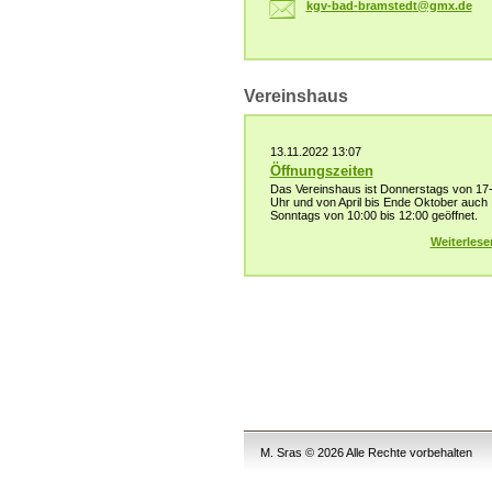
kgv-bad-
bramsted
t@gmx.de
Vereinshaus
13.11.2022 13:07
Öffnungszeiten
Das Vereinshaus ist Donnerstags von 17
Uhr und von April bis Ende Oktober auch
Sonntags von 10:00 bis 12:00 geöffnet.
Weiterlese
M. Sras © 2026 Alle Rechte vorbehalten