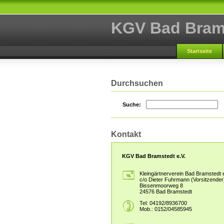
KGV Bad Brams
Startseite
Durchsuchen
Suche:
Kontakt
KGV Bad Bramstedt e.V.
Kleingärtnerverein Bad Bramstedt e
c/o Dieter Fuhrmann (Vorsitzender
Bissenmoorweg 8
24576 Bad Bramstedt
Tel: 04192/8936700
Mob.: 0152/04585945