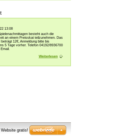
t
22 13:08
pielenachmittagen besteht auch die
eit an einem Preisskat teilzunehmen. Das
d beträgt 12€, Anmeldung bitte bis
ns 5 Tage vorher. Telefon 04192/8936700
 Email.
Weiterlesen
e Website gratis!