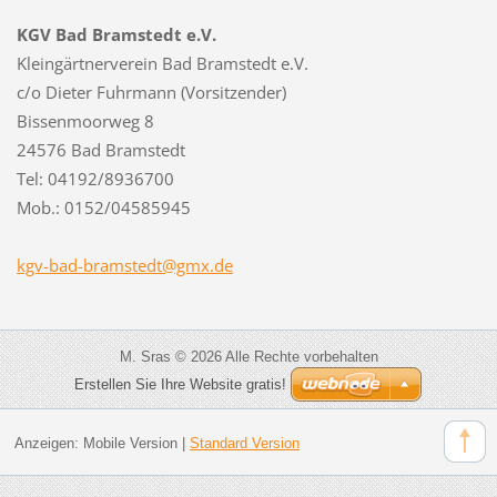
KGV Bad Bramstedt e.V.
Kleingärtnerverein Bad Bramstedt e.V.
c/o Dieter Fuhrmann (Vorsitzender)
Bissenmoorweg 8
24576 Bad Bramstedt
Tel: 04192/8936700
Mob.: 0152/04585945
kgv-bad-
bramsted
t@gmx.de
M. Sras © 2026 Alle Rechte vorbehalten
Erstellen Sie Ihre Website gratis!
Anzeigen:
Mobile Version
|
Standard Version