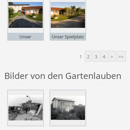
sehen.
Unser
Unser Spielplatz
Vereinsheim
für unseren
,Gäste sind zu
Nachwuchs.
1
2
3
4
>
>>
unseren
Veranstaltungen
Bilder von den Gartenlauben
immer
Wilkommen.