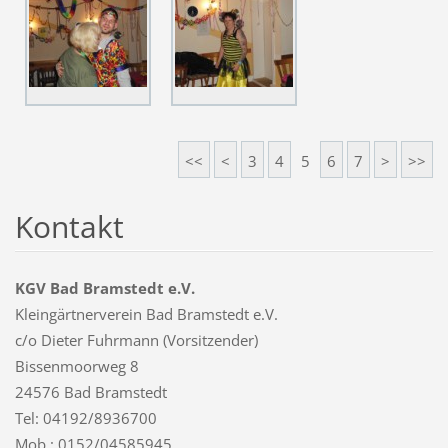
<<
<
3
4
5
6
7
>
>>
Kontakt
KGV Bad Bramstedt e.V.
Kleingärtnerverein Bad Bramstedt e.V.
c/o Dieter Fuhrmann (Vorsitzender)
Bissenmoorweg 8
24576 Bad Bramstedt
Tel: 04192/8936700
Mob.: 0152/04585945