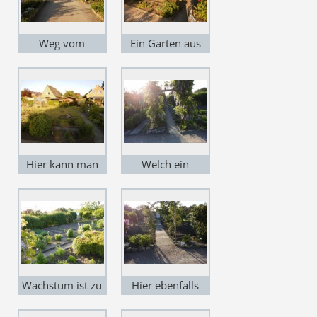
Weg vom
Ein Garten aus
Parkplatz
unsere Anlage.
kommend zum
Vereinshaus was
sich am ende des
Weges Rechts
befindet.
Hier kann man
Welch ein
sich Wohl fühlen.
schöner
Anblick,wenn es
Blüht wie hier.
Wachstum ist zu
Hier ebenfalls
sehen.
Wachstum zu