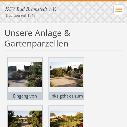
KGV Bad Bramstedt e.V.
Tradition seit 1947
Unsere Anlage &
Gartenparzellen
Eingang von
links geht es zum
unseren
Parkplatz des
Parkplatz aus
Vereins
gesehen.